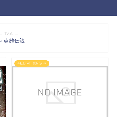
― TAG ―
河英雄伝説
今欲しい本・読みたい本