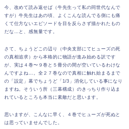
今、改めて読み返せば（牛先生って私の同世代なんで
すが）牛先生はあの頃、よくこんな読んでる側にも痛
くて仕方ないエピソードを目を反らさず描かれたもの
だな…と、感無量です。
さて、ちょうどこの辺り（中央支部にてヒューズの死
の真相追求）から本格的に物語が進み始める訳です
が、実は４巻〜９巻と５冊分の間が空いているわけな
んですよね…。全２７巻なので真相に触れ始まるまで
の「設定」幕でちょうど「1/3」消化している事になり
ますね。そういう所（三幕構成）のきっちり作り込ま
れているところも本当に素敵だと思います。
思いますが、こんなに早く、４巻でヒューズが死ぬと
は思っていませんでした。