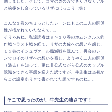
動しました。そして、コマの奥の方でさりげなくアル
と挨拶をし合っているリザにほっこり（笑）
こんな１巻のちょっとしたシーンにもこの二人の関係
性が描かれていたなんて…。
そりゃあね、私達読者は９〜１０巻のホムンクルス釣
作戦〜ラスト戦を経て、リザの大佐への想いを感じ、
１５巻のイシュヴァール殲滅戦を読んで、再会のシー
ンでロイのリザへの想いを察し、ようやく二人の関係
（過去）を知って、更に非公式ながら公式のカップル
認識をできる事態を迎えた訳ですが、牛先生は当初か
らこの設定ありきで書かれてた訳ですものね…。
そこで思ったのが、牛先生の凄さです！