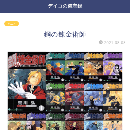
デイコの備忘録
アニメ
鋼の錬金術師
2021-08-08