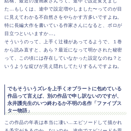
結構、最近の漫画家さんって、途中で設定変えまし
た…もしくは、途中で設定増やしました〜ってのが目
に見えてわかる不自然さをやらかす方多いですよね。
特に長編大作を書いている作家さんになると、ボロが
目立つといいますか…。
そういうのって、上手く辻褄があってるようで、１巻
から読み直すと、あら？最近になって明かされた秘密
って、この頃には存在していなかった設定なのね？と
いうような綻びが見え隠れしてたりするんですよね。
でもそういうズレを上手くオブラートに包めている
作品って言えば、別の作品で申し訳ないのですが、
永井護先生のいつ終わるか不明の名作「ファイブス
ター物語」
この作品の年表は本当に凄い…エピソードして描かれ
る予定があるのか、ないのか…途中でエピソードを思