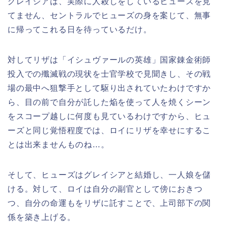
グレイシアは、実際に人殺しをしているヒューズを見
てません、セントラルでヒューズの身を案じて、無事
に帰ってこれる日を待っているだけ。
対してリザは「イシュヴァールの英雄」国家錬金術師
投入での殲滅戦の現状を士官学校で見聞きし、その戦
場の最中へ狙撃手として駆り出されていたわけですか
ら、目の前で自分が託した焔を使って人を焼くシーン
をスコープ越しに何度も見ているわけですから、ヒュ
ーズと同じ覚悟程度では、ロイにリザを幸せにするこ
とは出来ませんものね…。
そして、ヒューズはグレイシアと結婚し、一人娘を儲
ける。対して、ロイは自分の副官として傍におきつ
つ、自分の命運もをリザに託すことで、上司部下の関
係を築き上げる。