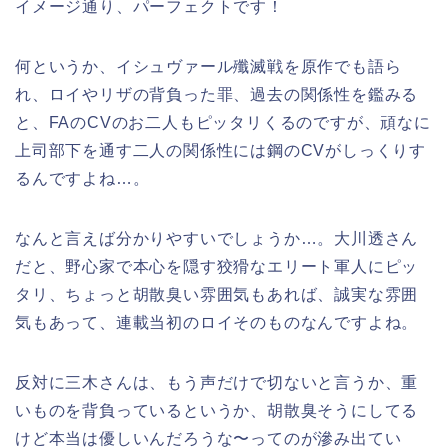
イメージ通り、パーフェクトです！
何というか、イシュヴァール殲滅戦を原作でも語ら
れ、ロイやリザの背負った罪、過去の関係性を鑑みる
と、FAのCVのお二人もピッタリくるのですが、頑なに
上司部下を通す二人の関係性には鋼のCVがしっくりす
るんですよね…。
なんと言えば分かりやすいでしょうか…。大川透さん
だと、野心家で本心を隠す狡猾なエリート軍人にピッ
タリ、ちょっと胡散臭い雰囲気もあれば、誠実な雰囲
気もあって、連載当初のロイそのものなんですよね。
反対に三木さんは、もう声だけで切ないと言うか、重
いものを背負っているというか、胡散臭そうにしてる
けど本当は優しいんだろうな〜ってのが滲み出てい