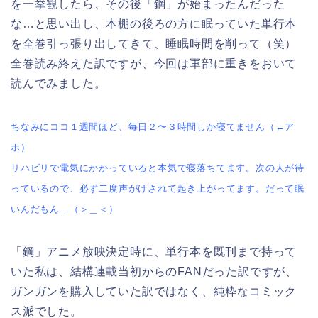
を一挙観したら、その後「鋼」が始まったんだった
な…と思い出し、本棚の後ろの方に眠っていた単行本
を全巻引っ張り出してきて、睡眠時間を削って（笑）
全巻読み終えた訳ですが、今回は軍部に重きをおいて
読んでみました。
ちなみにココ１週間ほど、毎日２〜３時間しか寝てません（←ア
ホ）
リハビリで電気にかかっていると本気で寝落ちてます。次の人が待
っているので、必ず二度声がけされて起き上がってます。だって眠
いんだもん…（＞＿＜）
「鋼」アニメ放映決定時に、単行本を既刊まで持って
いた私は、結構連載当初からのFANだった訳ですが、
ガンガンを購入していた訳ではなく、純粋なコミック
ス派でした。