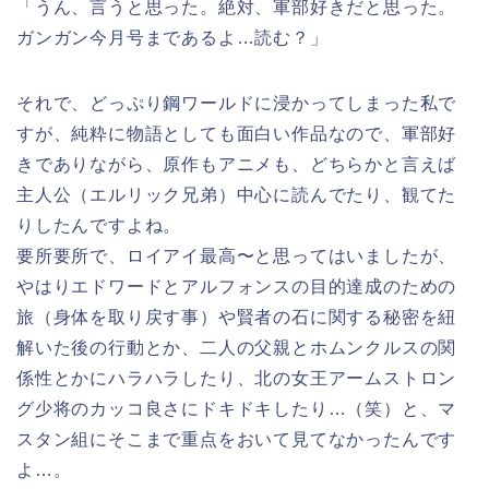
「うん、言うと思った。絶対、軍部好きだと思った。
ガンガン今月号まであるよ…読む？」
それで、どっぷり鋼ワールドに浸かってしまった私で
すが、純粋に物語としても面白い作品なので、軍部好
きでありながら、原作もアニメも、どちらかと言えば
主人公（エルリック兄弟）中心に読んでたり、観てた
りしたんですよね。
要所要所で、ロイアイ最高〜と思ってはいましたが、
やはりエドワードとアルフォンスの目的達成のための
旅（身体を取り戻す事）や賢者の石に関する秘密を紐
解いた後の行動とか、二人の父親とホムンクルスの関
係性とかにハラハラしたり、北の女王アームストロン
グ少将のカッコ良さにドキドキしたり…（笑）と、マ
スタン組にそこまで重点をおいて見てなかったんです
よ…。