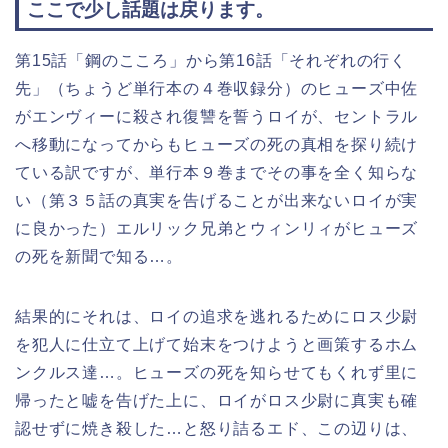
ここで少し話題は戻ります。
第15話「鋼のこころ」から第16話「それぞれの行く
先」（ちょうど単行本の４巻収録分）のヒューズ中佐
がエンヴィーに殺され復讐を誓うロイが、セントラル
へ移動になってからもヒューズの死の真相を探り続け
ている訳ですが、単行本９巻までその事を全く知らな
い（第３５話の真実を告げることが出来ないロイが実
に良かった）エルリック兄弟とウィンリィがヒューズ
の死を新聞で知る…。
結果的にそれは、ロイの追求を逃れるためにロス少尉
を犯人に仕立て上げて始末をつけようと画策するホム
ンクルス達…。ヒューズの死を知らせてもくれず里に
帰ったと嘘を告げた上に、ロイがロス少尉に真実も確
認せずに焼き殺した…と怒り詰るエド、この辺りは、