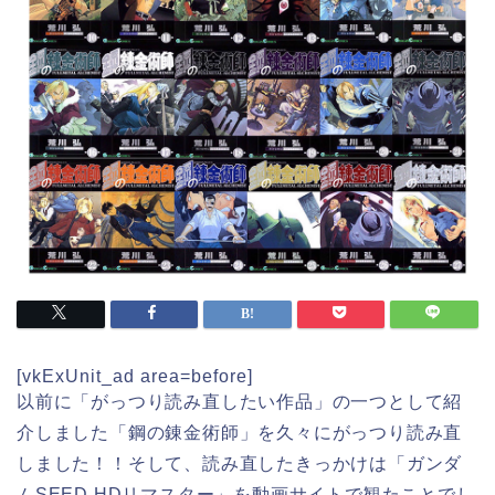
[vkExUnit_ad area=before]
以前に「がっつり読み直したい作品」の一つとして紹
介しました「鋼の錬金術師」を久々にがっつり読み直
しました！！そして、読み直したきっかけは「ガンダ
ムSEED HDリマスター」を動画サイトで観たことでし