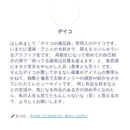
デイコ
はじめまして「デイコの備忘録」管理人のデイコです。
いまだに漫画・アニメが大好きで、萌えをコジらせてい
るアラフィフ女です。 高校生になって初めての自己紹
介の席で「持ってる漫画は百冊を超えます」と、無意識
にオタク宣言をやらかした兵（愚者とも言う）です。
そんなデイコが愛してやまない蔵書やアイテムの整理も
かねて、独断と偏見で主観オンリーの感想や紹介をさせ
ていただくレビューサイトです。 同じ作品を好きな人
との交流や、気になる作品のある方の決め手になれた
ら、私の人生も捨てたもんじゃないな（笑）と思えるの
で、よろしくお願いします。
http://atelier-day.com/
BLOG：