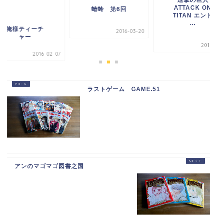
進撃の巨人
ATTACK ON
蜻蛉 第6回
TITAN エンド
...
俺様ティーチ
2016-03-20
ャー
2016-
2016-02-07
ラストゲーム GAME.51
アンのマゴマゴ図書之国