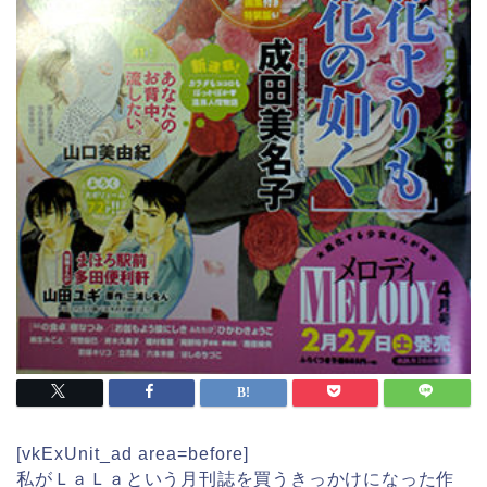
[vkExUnit_ad area=before]
私がＬａＬａという月刊誌を買うきっかけになった作