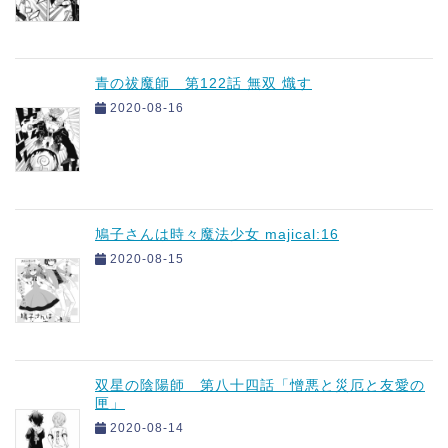
青の祓魔師 第122話 無双 熾す
2020-08-16
鳩子さんは時々魔法少女 majical:16
2020-08-15
双星の陰陽師 第八十四話「憎悪と災厄と友愛の
匣」
2020-08-14