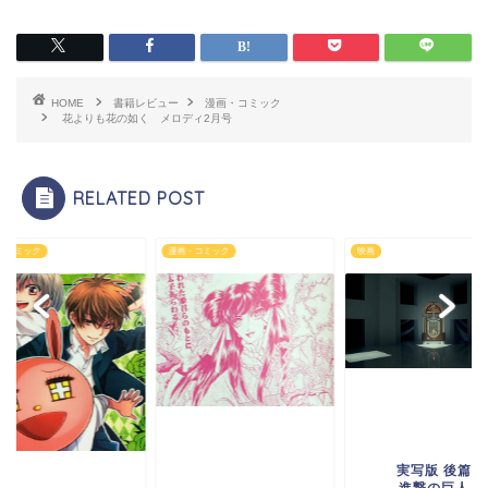
HOME
書籍レビュー
漫画・コミック
花よりも花の如く メロディ2月号
RELATED POST
・コミック
漫画・コミック
映画
実写版 後篇