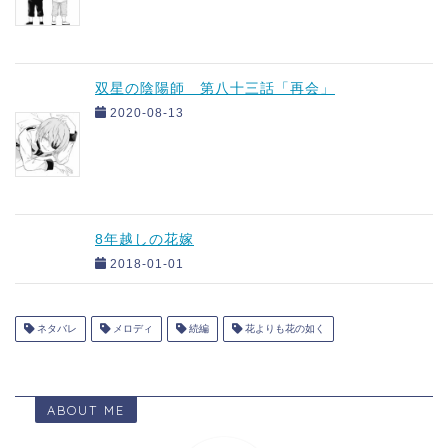
双星の陰陽師 第八十三話「再会」
2020-08-13
8年越しの花嫁
2018-01-01
ネタバレ
メロディ
続編
花よりも花の如く
ABOUT ME