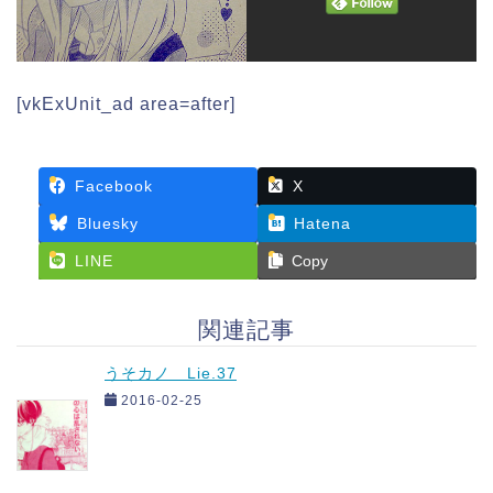
[vkExUnit_ad area=after]
Facebook
X
Bluesky
Hatena
LINE
Copy
関連記事
うそカノ Lie.37
2016-02-25