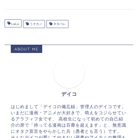
LaLa
うそカノ
ネタバレ
ABOUT ME
デイコ
はじめまして「デイコの備忘録」管理人のデイコです。
いまだに漫画・アニメが大好きで、萌えをコジらせてい
るアラフィフ女です。 高校生になって初めての自己紹
介の席で「持ってる漫画は百冊を超えます」と、無意識
にオタク宣言をやらかした兵（愚者とも言う）です。
そんなデイコが愛してやまない蔵書やアイテムの整理も