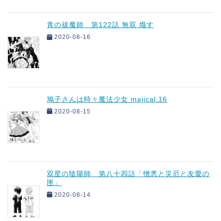
青の祓魔師 第122話 無双 熾す
2020-08-16
鳩子さんは時々魔法少女 majical:16
2020-08-15
双星の陰陽師 第八十四話「憎悪と災厄と友愛の
匣」
2020-08-14