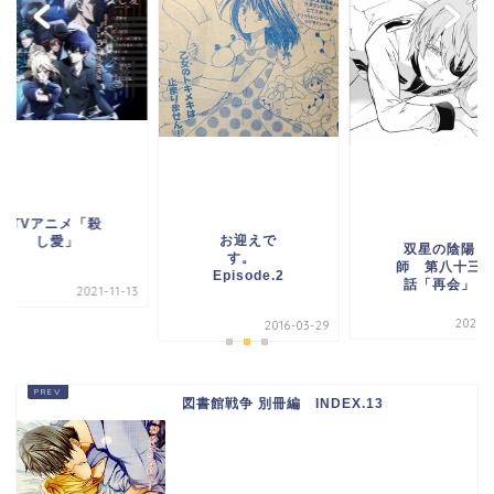
TVアニメ「殺
お迎えで
し愛」
双星の陰陽
す。
師 第八十三
Episode.2
話「再会」
2021-11-13
2020-0
2016-03-29
図書館戦争 別冊編 INDEX.13