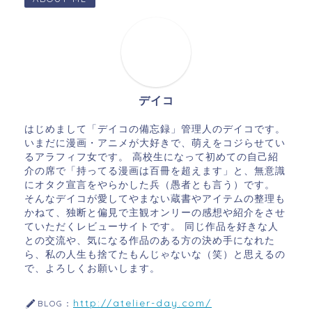
デイコ
はじめまして「デイコの備忘録」管理人のデイコです。
いまだに漫画・アニメが大好きで、萌えをコジらせてい
るアラフィフ女です。 高校生になって初めての自己紹
介の席で「持ってる漫画は百冊を超えます」と、無意識
にオタク宣言をやらかした兵（愚者とも言う）です。
そんなデイコが愛してやまない蔵書やアイテムの整理も
かねて、独断と偏見で主観オンリーの感想や紹介をさせ
ていただくレビューサイトです。 同じ作品を好きな人
との交流や、気になる作品のある方の決め手になれた
ら、私の人生も捨てたもんじゃないな（笑）と思えるの
で、よろしくお願いします。
http://atelier-day.com/
BLOG：