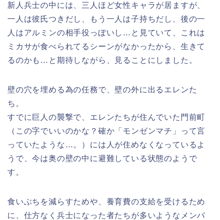
新人兵士の中には、三人ほど女性キャラが居ますが、
一人は彼氏つきだし、もう一人は子持ちだし、後の一
人はアルミンの相手役っぽいし…と見ていて、これは
ミカサが食べられてるシーンがなかったから、生きて
るのかも…と期待しながら、見ることにしました。
壁の穴を埋める為の任務で、壁の外に出るエレンた
ち。
すでに巨人の襲撃で、エレンたちが住んでいた門前町
（この字でいいのかな？確か「モンゼンマチ」って言
っていたような…。）には人が住めなくなっているよ
うで、今は奥の壁の中に避難している状態のようで
す。
食いぶちを減らすためや、養育費の支給を受けるため
に、仕方なく兵士になった者たちが多いようなメンバ