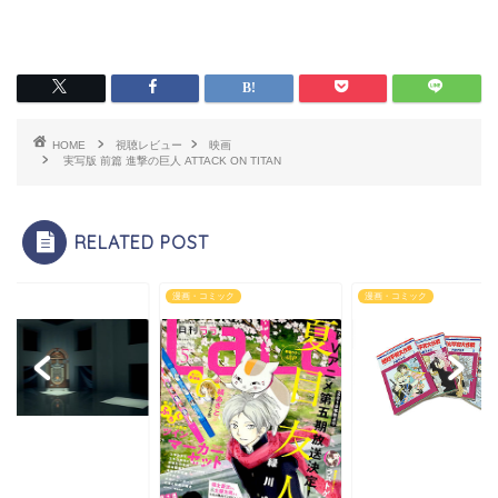
HOME
視聴レビュー
映画
実写版 前篇 進撃の巨人 ATTACK ON TITAN
RELATED POST
漫画・コミック
漫画・コミック