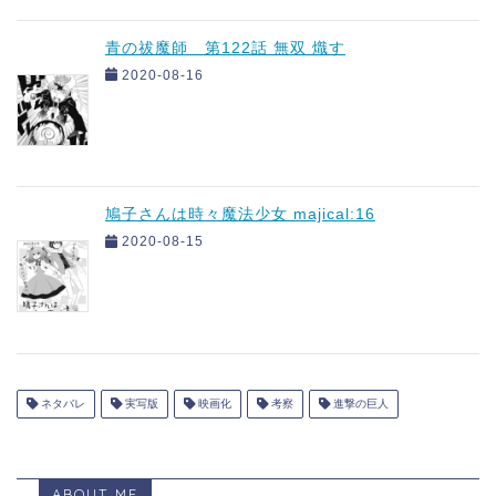
青の祓魔師 第122話 無双 熾す
2020-08-16
鳩子さんは時々魔法少女 majical:16
2020-08-15
ネタバレ
実写版
映画化
考察
進撃の巨人
ABOUT ME