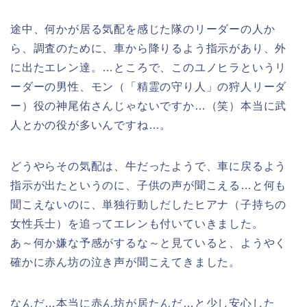
途中、何かが居る気配を感じた隊のリーダーの人か
ら、調査のために、車から降りるよう指示があり、外
に出たエレン達。…ところで、このユノヒラというリ
ーダーの男性、モン（「精霊の守り人」の狩人リーダ
ー）役の神尾佑さんじゃないですか…（笑）本当に武
人とかの役が多いんですね…。
どうやらその気配は、牛だったようで、車に戻るよう
指示が出たというのに、子供の声が聞こえる…と何も
聞こえないのに、単独行動しだしたヒアナ（子持ちの
女性兵士）を追ってエレンも付いていきました。
あ～何か嫌な予感がするな～と見ていると、ようやく
確かに赤ん坊の泣き声が聞こえてきました。
なんだ…本当に赤ん坊が居たんだ…と少し安心した