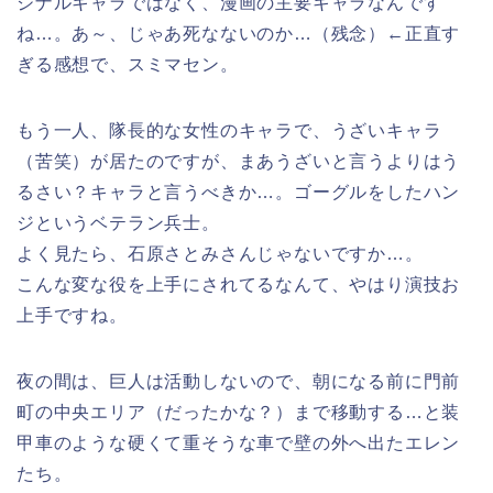
ジナルキャラではなく、漫画の主要キャラなんです
ね…。あ～、じゃあ死なないのか…（残念）←正直す
ぎる感想で、スミマセン。
もう一人、隊長的な女性のキャラで、うざいキャラ
（苦笑）が居たのですが、まあうざいと言うよりはう
るさい？キャラと言うべきか…。ゴーグルをしたハン
ジというベテラン兵士。
よく見たら、石原さとみさんじゃないですか…。
こんな変な役を上手にされてるなんて、やはり演技お
上手ですね。
夜の間は、巨人は活動しないので、朝になる前に門前
町の中央エリア（だったかな？）まで移動する…と装
甲車のような硬くて重そうな車で壁の外へ出たエレン
たち。